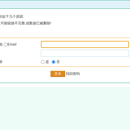
有如下几个原因:
可能链接不完整,或数据已被删除!
户名
Email
录
是
否
找回密码